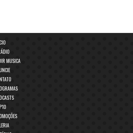
CIO
RÁDIO
DIR MUSICA
UNCIE
NTATO
OGRAMAS
DCASTS
P10
OMOÇÕES
LERIA