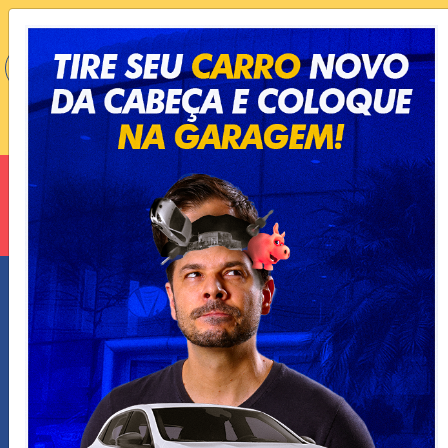
VOCÊ ESTÁ EM:
90.3 SÃO JOSÉ DOS CAMPOS/SP
OUVIR AGORA
ANUNCIE